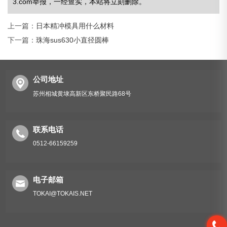
3.com举报，一经查实，本站将立刻删除。
上一篇：
日本精冲模具用什么材料
下一篇：
珠海sus630小直径圆棒
公司地址
苏州相城黄埭高新区东桥聚民路68号
联系电话
0512-66159259
电子邮箱
TOKAI@TOKAIS.NET